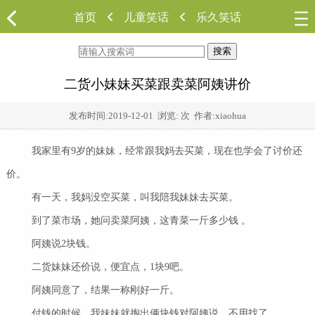
首页
儿童笑话
乐久笑话
搜索
二货小妹妹买菜跟卖菜阿姨讲价
发布时间:
2019-12-01
浏览:
次 作者:xiaohua
我家里有9岁的妹妹，经常跟我妈去买菜，现在也学会了讨价还
价。
有一天，我妈没空买菜，叫我陪我妹妹去买菜。
到了菜市场，她问卖菜阿姨，这青菜一斤多少钱 。
阿姨说2块钱。
二货妹妹还价说，便宜点，1块9吧。
阿姨同意了，结果一称刚好一斤。
付钱的时候，我妹妹就掏出俩块钱对阿姨说，不用找了。