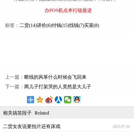
办POS机点本行链接进
标签：
二货(14)
讲价(6)
付钱(15)
找钱(7)
买菜(8)
上一篇：
断线的风筝什么时候会飞回来
下一篇：
两儿子打架哭的人竟然是大儿子
Related
相关搞笑段子
二货女友说要拍片还有床戏
2023-07-26