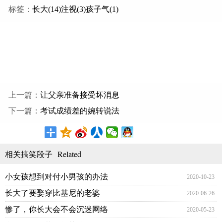
标签：
长大(14)
注视(3)
孩子气(1)
上一篇：
让父亲准备接受坏消息
下一篇：
考试成绩差的婉转说法
Related
相关搞笑段子
小女孩想到对付小男孩的办法
2020-10-23
长大了要娶穿比基尼的老婆
2020-06-26
惨了，你长大会不会沉迷网络
2020-05-23