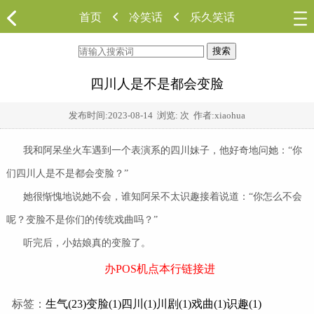
首页
冷笑话
乐久笑话
搜索
四川人是不是都会变脸
发布时间:
2023-08-14
浏览:
次 作者:xiaohua
我和阿呆坐火车遇到一个表演系的四川妹子，他好奇地问她：“你
们四川人是不是都会变脸？”
她很惭愧地说她不会，谁知阿呆不太识趣接着说道：“你怎么不会
呢？变脸不是你们的传统戏曲吗？”
听完后，小姑娘真的变脸了。
办POS机点本行链接进
标签：
生气(23)
变脸(1)
四川(1)
川剧(1)
戏曲(1)
识趣(1)