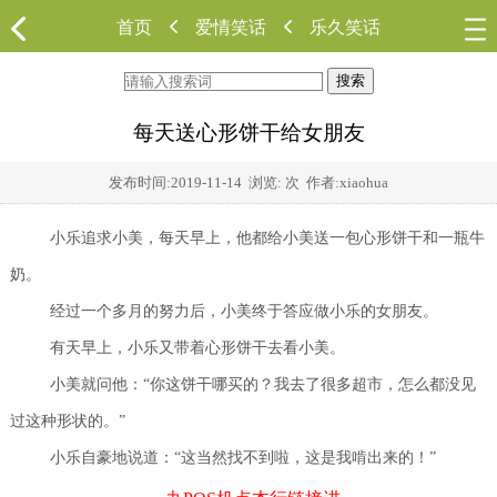
首页
爱情笑话
乐久笑话
搜索
每天送心形饼干给女朋友
发布时间:
2019-11-14
浏览:
次 作者:xiaohua
小乐追求小美，每天早上，他都给小美送一包心形饼干和一瓶牛
奶。
经过一个多月的努力后，小美终于答应做小乐的女朋友。
有天早上，小乐又带着心形饼干去看小美。
小美就问他：“你这饼干哪买的？我去了很多超市，怎么都没见
过这种形状的。”
小乐自豪地说道：“这当然找不到啦，这是我啃出来的！”