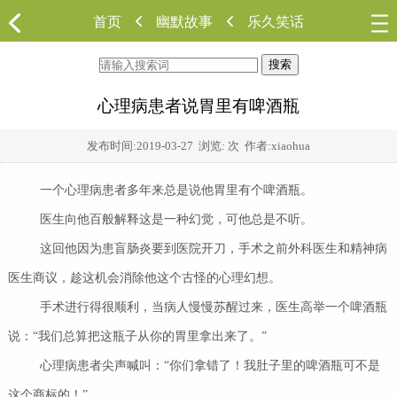
首页
幽默故事
乐久笑话
搜索
心理病患者说胃里有啤酒瓶
发布时间:
2019-03-27
浏览:
次 作者:xiaohua
一个心理病患者多年来总是说他胃里有个啤酒瓶。
医生向他百般解释这是一种幻觉，可他总是不听。
这回他因为患盲肠炎要到医院开刀，手术之前外科医生和精神病
医生商议，趁这机会消除他这个古怪的心理幻想。
手术进行得很顺利，当病人慢慢苏醒过来，医生高举一个啤酒瓶
说：“我们总算把这瓶子从你的胃里拿出来了。”
心理病患者尖声喊叫：“你们拿错了！我肚子里的啤酒瓶可不是
这个商标的！”