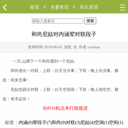
首页
夫妻笑话
乐久笑话
搜索
和尚尼姑对内涵荤对联段子
发布时间:
2020-06-05
浏览:
次 作者:xiaohua
一天,山脚下一个和尚遇到一个尼姑。
和尚便出一对联：上联：白天没吊事；下联：晚上吊没事。横
批：闲来无事!
尼姑也跟出对联：上联：白天空洞洞；下联：晚上洞空空。横
批：有求必应！
办POS机点本行链接进
标签：
内涵(9)
荤段子(7)
和尚(9)
对联(3)
尼姑(4)
空洞(1)
空闲(1)