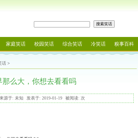
搜索笑话
家庭笑话
校园笑话
综合笑话
冷笑话
糗事百科
笑话
>
界那么大，你想去看看吗
来源于: 未知
发表于: 2019-01-19
被阅读:
次