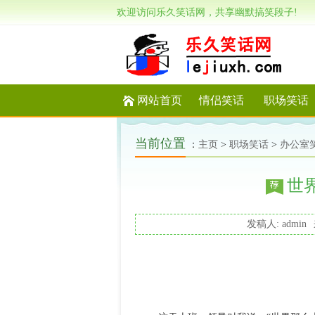
欢迎访问乐久笑话网，共享幽默搞笑段子!
网站首页
情侣笑话
职场笑话
当前位置
：
主页
>
职场笑话
>
办公室
世
发稿人: admin