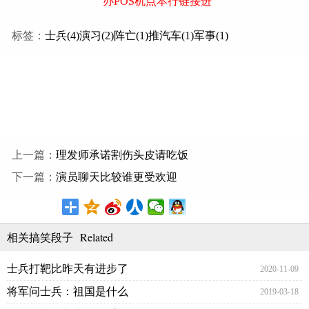
办POS机点本行链接进
标签：
士兵(4)
演习(2)
阵亡(1)
推汽车(1)
军事(1)
上一篇：
理发师承诺割伤头皮请吃饭
下一篇：
演员聊天比较谁更受欢迎
Related
相关搞笑段子
士兵打靶比昨天有进步了
2020-11-09
将军问士兵：祖国是什么
2019-03-18