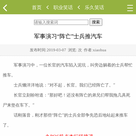
首页
职业笑话
乐久笑话
搜索
军事演习“阵亡”士兵推汽车
发布时间:
2019-03-07
浏览:
次 作者:xiaohua
军事演习中，一位长官的汽车陷入泥坑，叫旁边躺着的士兵帮忙
推车。
士兵懒洋洋地说：“对不起，长官。我们已经阵亡了。”
长官立刻吩咐道：“那好吧！还没有阵亡的弟兄们帮我拖几具死
尸来垫在车下。”
话刚落音，刚才那些“阵亡”的士兵全部争先恐后地站起来推车
了。